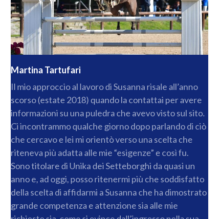
Martina Tartufari
Il mio approccio al lavoro di Susanna risale all’anno
scorso (estate 2018) quando la contattai per avere
informazioni su una puledra che avevo visto sul sito.
Ci incontrammo qualche giorno dopo parlando di ciò
che cercavo e lei mi orientò verso una scelta che
riteneva più adatta alle mie “esigenze” e così fu.
Sono titolare di Unika dei Setteborghi da quasi un
anno e, ad oggi, posso ritenermi più che soddisfatto
della scelta di affidarmi a Susanna che ha dimostrato
grande competenza e attenzione sia alle mie
richieste sia, come si evince dall’ingresso nella sua